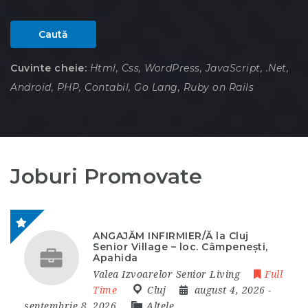
Caută
Cuvinte cheie:
Html, Css, WordPress, JavaScript, .Net,
Android, PHP, Contabil, Go Lang, Ruby on Rails
Joburi Promovate
ANGAJĂM INFIRMIER/Ă la Cluj
Senior Village – loc. Câmpenești,
Apahida
Valea Izvoarelor Senior Living
Full
Time
Cluj
august 4, 2026
-
septembrie 8, 2026
Altele