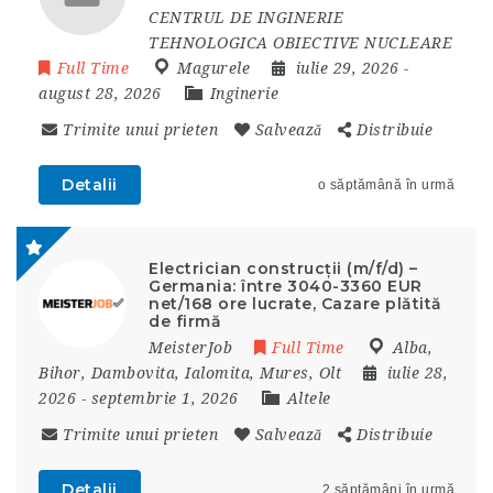
CENTRUL DE INGINERIE
TEHNOLOGICA OBIECTIVE NUCLEARE
Full Time
Magurele
iulie 29, 2026
-
august 28, 2026
Inginerie
Trimite unui prieten
Salvează
Distribuie
Detalii
o săptămână în urmă
Electrician construcții (m/f/d) –
Germania: între 3040-3360 EUR
net/168 ore lucrate, Cazare plătită
de firmă
MeisterJob
Full Time
Alba
,
Bihor
,
Dambovita
,
Ialomita
,
Mures
,
Olt
iulie 28,
2026
- septembrie 1, 2026
Altele
Trimite unui prieten
Salvează
Distribuie
Detalii
2 săptămâni în urmă