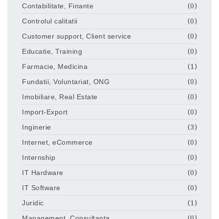
Contabilitate, Finante
(0)
Controlul calitatii
(0)
Customer support, Client service
(0)
Educatie, Training
(0)
Farmacie, Medicina
(1)
Fundatii, Voluntariat, ONG
(0)
Imobiliare, Real Estate
(0)
Import-Export
(0)
Inginerie
(3)
Internet, eCommerce
(0)
Internship
(0)
IT Hardware
(0)
IT Software
(0)
Juridic
(1)
Management, Consultanta
(0)