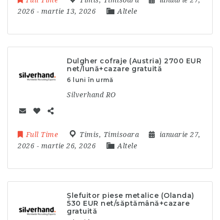
Full Time
Timis
,
Timisoara
ianuarie 27,
2026
- martie 13, 2026
Altele
Dulgher cofraje (Austria) 2700 EUR
net/lună+cazare gratuită
6 luni în urmă
Silverhand RO
Full Time
Timis
,
Timisoara
ianuarie 27,
2026
- martie 26, 2026
Altele
Șlefuitor piese metalice (Olanda)
530 EUR net/săptămână+cazare
gratuită