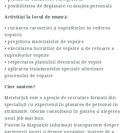
• posibilitatea de deplasare cu mașina personală
Activități la locul de muncă:
• curățarea caroseriei și suprafețelor în vederea
vopsirii
• pregătirea materialelor de vopsire
• executarea lucrărilor de vopsire și de retușare a
suprafețelor vopsite
• respectarea planului/ desenului de vopsit
• aplicarea tratamentelor speciale ulterioare
procesului de vopsire
Cine suntem?
MeisterJob este o agenție de recrutare formată din
specialiști cu experiență în plasarea de personal în
străinătate. Oferim consultanță în găsirea și alegerea
unui job mai bun.
Punem la dispoziție informații transparente despre
partenerii noștri și despre angajator, înainte de a