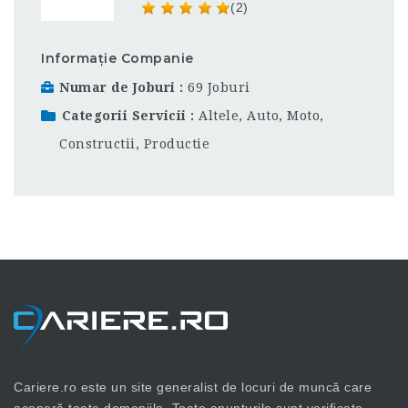
(2)
Informație Companie
Numar de Joburi
69 Joburi
Categorii Servicii
Altele
,
Auto, Moto
,
Constructii
,
Productie
Cariere.ro este un site generalist de locuri de muncă care