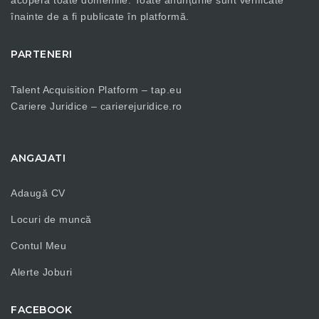
acoperă toate domeniile. Toate anunțurile sunt verificate
înainte de a fi publicate în platformă.
PARTENERI
Talent Acquisition Platform –
tap.eu
Cariere Juridice –
carierejuridice.ro
ANGAJATI
Adaugă CV
Locuri de muncă
Contul Meu
Alerte Joburi
FACEBOOK