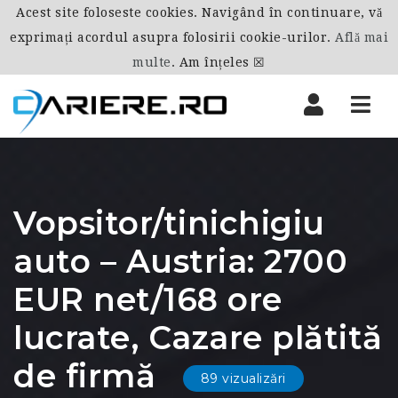
Acest site foloseste cookies. Navigând în continuare, vă
exprimați acordul asupra folosirii cookie-urilor.
Află mai
multe
.
Am înțeles ☒
Nav
Vopsitor/tinichigiu
auto – Austria: 2700
EUR net/168 ore
lucrate, Cazare plătită
de firmă
89 vizualizări