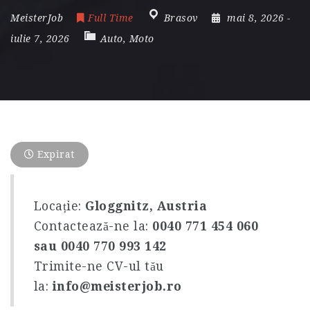
MeisterJob
Full Time
Brasov
mai 8, 2026
-
iulie 7, 2026
Auto, Moto
Expirat
Locație:
Gloggnitz, Austria
Contactează-ne la:
0040 771 454 060
sau 0040 770 993 142
Trimite-ne CV-ul tău
la:
info@meisterjob.ro