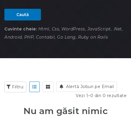
Caută
Cuvinte cheie:
Html, Css, WordPress, JavaScript, .Net,
Android, PHP, Contabil, Go Lang, Ruby on Rails
Alertă Joburi pe Email
Filtru:
Vezi 1–0 din 0 rezultate
Nu am găsit nimic