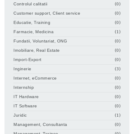
Controlul calitatii
(0)
Customer support, Client service
(0)
Educatie, Training
(0)
Farmacie, Medicina
(1)
Fundatii, Voluntariat, ONG
(0)
Imobiliare, Real Estate
(0)
Import-Export
(0)
Inginerie
(3)
Internet, eCommerce
(0)
Internship
(0)
IT Hardware
(0)
IT Software
(0)
Juridic
(1)
Management, Consultanta
(0)
Management, Trainee
(0)