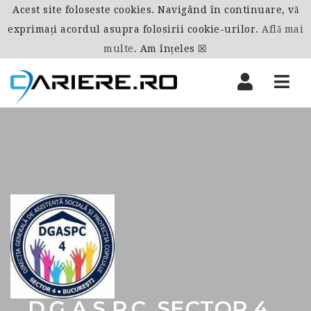
Acest site foloseste cookies. Navigând în continuare, vă
exprimați acordul asupra folosirii cookie-urilor.
Află mai
multe
.
Am înțeles ☒
Nav
D.G.A.S.P.C. SECTOR 4