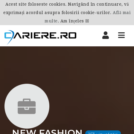
Acest site foloseste cookies. Navigând în continuare, vă
exprimați acordul asupra folosirii cookie-urilor.
Află mai
multe
.
Am înțeles ☒
Nav
NEW FASHION