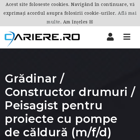
Acest site foloseste cookies. Navigând în continuare, vă
exprimați acordul asupra folosirii cookie-urilor.
Află mai
multe
.
Am înțeles ☒
Nav
Grădinar /
Constructor drumuri /
Peisagist pentru
proiecte cu pompe
de căldură (m/f/d)