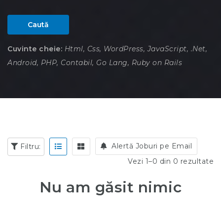
Caută
Cuvinte cheie:
Html, Css, WordPress, JavaScript, .Net,
Android, PHP, Contabil, Go Lang, Ruby on Rails
Alertă Joburi pe Email
Filtru:
Vezi 1–0 din 0 rezultate
Nu am găsit nimic