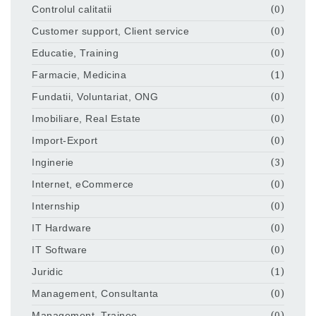
Controlul calitatii
(0)
Customer support, Client service
(0)
Educatie, Training
(0)
Farmacie, Medicina
(1)
Fundatii, Voluntariat, ONG
(0)
Imobiliare, Real Estate
(0)
Import-Export
(0)
Inginerie
(3)
Internet, eCommerce
(0)
Internship
(0)
IT Hardware
(0)
IT Software
(0)
Juridic
(1)
Management, Consultanta
(0)
Management, Trainee
(0)