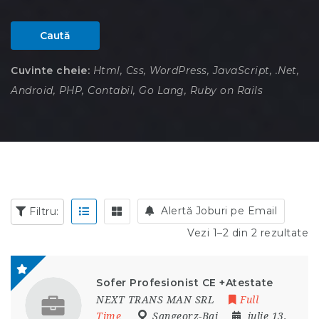
Caută
Cuvinte cheie:
Html, Css, WordPress, JavaScript, .Net,
Android, PHP, Contabil, Go Lang, Ruby on Rails
Alertă Joburi pe Email
Filtru:
Vezi 1–2 din 2 rezultate
Sofer Profesionist CE +Atestate
NEXT TRANS MAN SRL
Full
Time
Sangeorz-Bai
iulie 13,