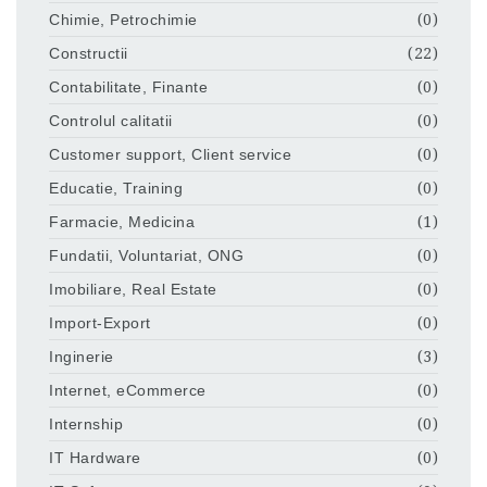
Chimie, Petrochimie
(0)
Constructii
(22)
Contabilitate, Finante
(0)
Controlul calitatii
(0)
Customer support, Client service
(0)
Educatie, Training
(0)
Farmacie, Medicina
(1)
Fundatii, Voluntariat, ONG
(0)
Imobiliare, Real Estate
(0)
Import-Export
(0)
Inginerie
(3)
Internet, eCommerce
(0)
Internship
(0)
IT Hardware
(0)