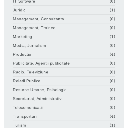
IT Software
(0)
Juridic
(1)
Management, Consultanta
(0)
Management, Trainee
(0)
Marketing
(1)
Media, Jurnalism
(0)
Productie
(4)
Publicitate, Agentii publicitate
(0)
Radio, Televiziune
(0)
Relatii Publice
(0)
Resurse Umane, Psihologie
(0)
Secretariat, Administrativ
(0)
Telecomunicatii
(0)
Transporturi
(4)
Turism
(1)