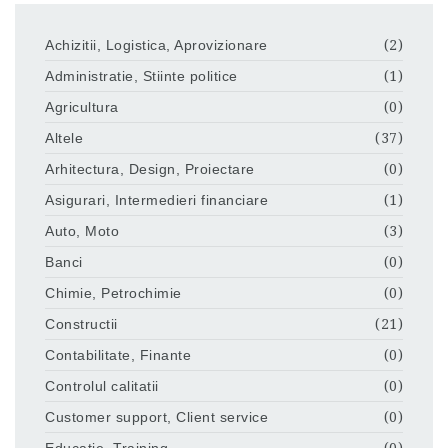
Achizitii, Logistica, Aprovizionare
(2)
Administratie, Stiinte politice
(1)
Agricultura
(0)
Altele
(37)
Arhitectura, Design, Proiectare
(0)
Asigurari, Intermedieri financiare
(1)
Auto, Moto
(3)
Banci
(0)
Chimie, Petrochimie
(0)
Constructii
(21)
Contabilitate, Finante
(0)
Controlul calitatii
(0)
Customer support, Client service
(0)
Educatie, Training
(0)