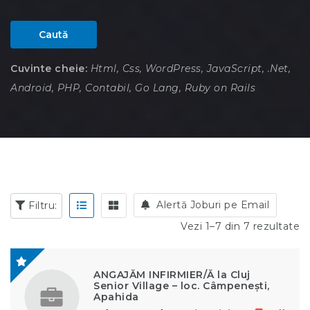
Caută
Cuvinte cheie:
Html, Css, WordPress, JavaScript, .Net,
Android, PHP, Contabil, Go Lang, Ruby on Rails
Alertă Joburi pe Email
Filtru:
Vezi 1–7 din 7 rezultate
ANGAJĂM INFIRMIER/Ă la Cluj
Senior Village – loc. Câmpenești,
Apahida