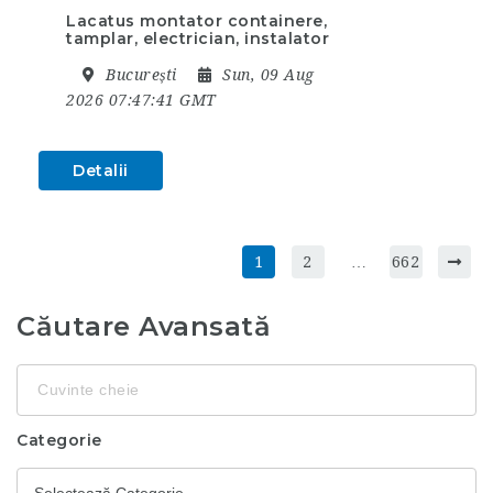
Lacatus montator containere,
tamplar, electrician, instalator
București
Sun, 09 Aug
2026 07:47:41 GMT
Detalii
1
2
…
662
Căutare Avansată
Cuvinte
cheie
Categorie