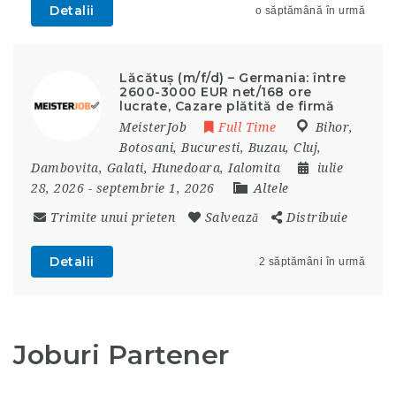
Detalii
o săptămână în urmă
Lăcătuș (m/f/d) – Germania: între
2600-3000 EUR net/168 ore
lucrate, Cazare plătită de firmă
MeisterJob
Full Time
Bihor
,
Botosani
,
Bucuresti
,
Buzau
,
Cluj
,
Dambovita
,
Galati
,
Hunedoara
,
Ialomita
iulie
28, 2026
- septembrie 1, 2026
Altele
Trimite unui prieten
Salvează
Distribuie
Detalii
2 săptămâni în urmă
Joburi Partener