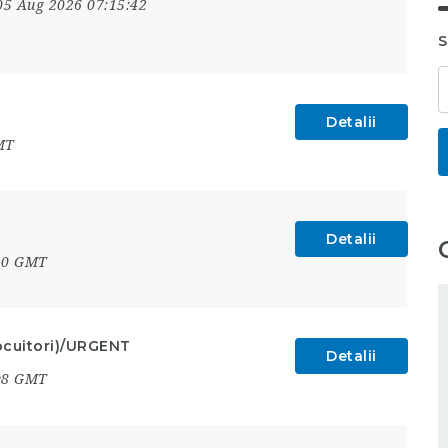
05 Aug 2026 07:15:42
S
Detalii
MT
Detalii
:20 GMT
nlocuitori)/URGENT
Detalii
:08 GMT