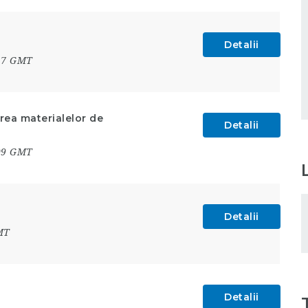
Detalii
:17 GMT
erea materialelor de
Detalii
:09 GMT
Detalii
MT
Detalii