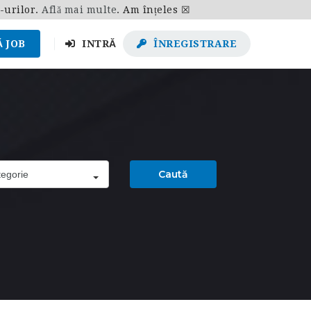
e-urilor.
Află mai multe
.
Am înțeles ☒
 JOB
INTRĂ
ÎNREGISTRARE
Caută
egorie