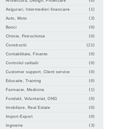
Arhitectura, Design, Proiectare
(0)
Asigurari, Intermedieri financiare
(1)
Auto, Moto
(3)
Banci
(0)
Chimie, Petrochimie
(0)
Constructii
(21)
Contabilitate, Finante
(0)
Controlul calitatii
(0)
Customer support, Client service
(0)
Educatie, Training
(0)
Farmacie, Medicina
(1)
Fundatii, Voluntariat, ONG
(0)
Imobiliare, Real Estate
(0)
Import-Export
(0)
Inginerie
(3)