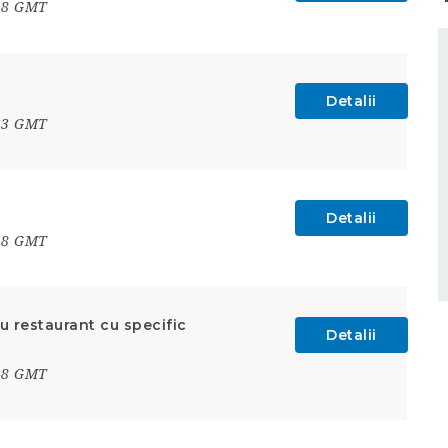
:18 GMT
Detalii
:33 GMT
Detalii
:18 GMT
u restaurant cu specific
Detalii
:48 GMT