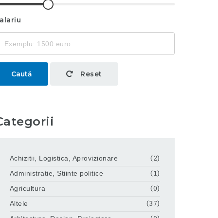
alariu
Caută
Reset
Categorii
Achizitii, Logistica, Aprovizionare
(2)
Administratie, Stiinte politice
(1)
Agricultura
(0)
Altele
(37)