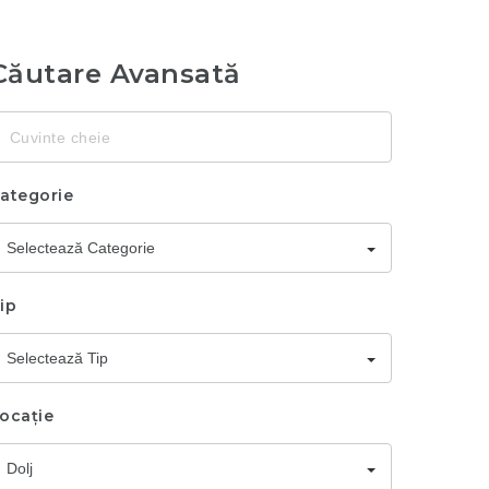
Căutare Avansată
uvinte
heie
ategorie
Selectează Categorie
ip
Selectează Tip
ocație
Dolj