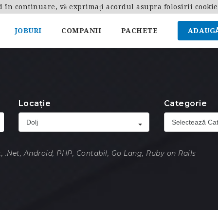
d în continuare, vă exprimați acordul asupra folosirii cooki
JOBURI
COMPANII
PACHETE
ADAUGĂ
Locație
Categorie
Dolj
Selectează Cat
, .Net, Android, PHP, Contabil, Go Lang, Ruby on Rails