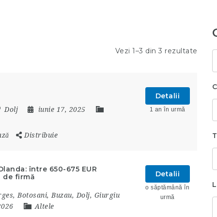
Vezi 1–3 din 3 rezultate
C
c
C
Detalii
Dolj
iunie 17, 2025
1 an în urmă
ază
Distribuie
T
Olanda: între 650-675 EUR
Detalii
 de firmă
L
o săptămână în
rges
,
Botosani
,
Buzau
,
Dolj
,
Giurgiu
urmă
 2026
Altele