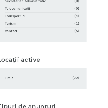
Secretariat, Administrativ
(0)
Telecomunicatii
(0)
Transporturi
(4)
Turism
(1)
Vanzari
(5)
Locații active
Timis
(22)
Tipuri de anunțuri