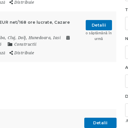
ază
Distribuie
T
 EUR net/168 ore lucrate, Cazare
Detalii
o săptămână în
lba
,
Cluj
,
Dolj
,
Hunedoara
,
Iasi
N
urmă
26
Constructii
ază
Distribuie
A
D
Detalii