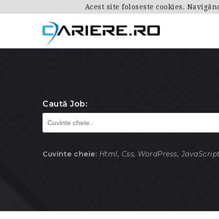
Acest site foloseste cookies. Navigân
Caută Job:
Cuvinte cheie:
Html, Css, WordPress, JavaScript