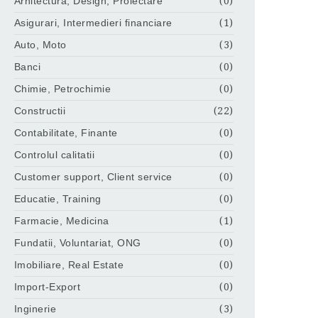
Arhitectura, Design, Proiectare
(0)
Asigurari, Intermedieri financiare
(1)
Auto, Moto
(3)
Banci
(0)
Chimie, Petrochimie
(0)
Constructii
(22)
Contabilitate, Finante
(0)
Controlul calitatii
(0)
Customer support, Client service
(0)
Educatie, Training
(0)
Farmacie, Medicina
(1)
Fundatii, Voluntariat, ONG
(0)
Imobiliare, Real Estate
(0)
Import-Export
(0)
Inginerie
(3)