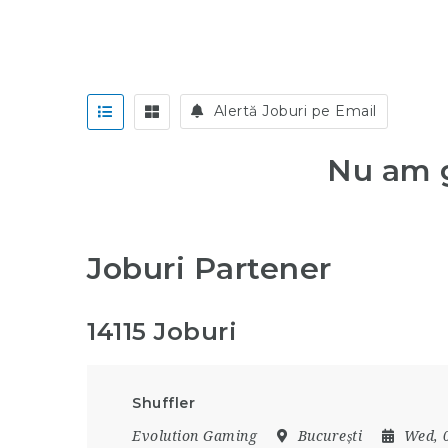
Alertă Joburi pe Email
Nu am g
Joburi Partener
14115 Joburi
Shuffler
Evolution Gaming
București
Wed, 