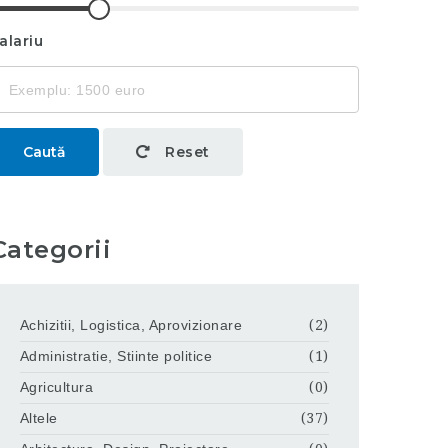
alariu
Caută
Reset
Categorii
Achizitii, Logistica, Aprovizionare
(2)
Administratie, Stiinte politice
(1)
Agricultura
(0)
Altele
(37)