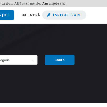
e-urilor.
Află mai multe
.
Am înțeles ☒
 JOB
INTRĂ
ÎNREGISTRARE
Caută
egorie