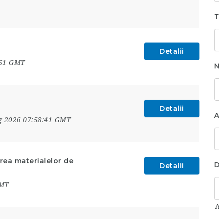
T
Detalii
:51 GMT
N
Detalii
A
g 2026 07:58:41 GMT
erea materialelor de
D
Detalii
GMT