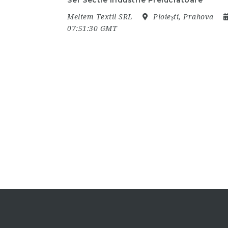
Sef Sectie Industrie Prelucratoare
Meltem Textil SRL
Ploiești, Prahova
07:51:30 GMT