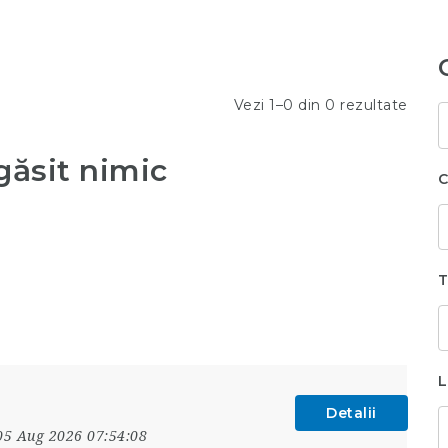
Vezi 1–0 din 0 rezultate
C
c
ăsit nimic
C
T
L
Detalii
05 Aug 2026 07:54:08