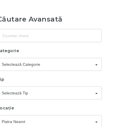
Căutare Avansată
uvinte
heie
ategorie
Selectează Categorie
ip
Selectează Tip
ocație
Piatra Neamt