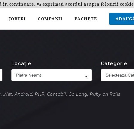
d în continuare, vă exprimați acordul asupra folosirii cooki
JOBURI
COMPANII
PACHETE
ADAUGĂ
Locație
Categorie
Piatra Neamt
Selectează Cat
, .Net, Android, PHP, Contabil, Go Lang, Ruby on Rails