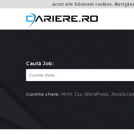
Acest site foloseste cookies. Navigân
Caută Job:
Cuvinte cheie:
Html, Css, WordPress, JavaScript