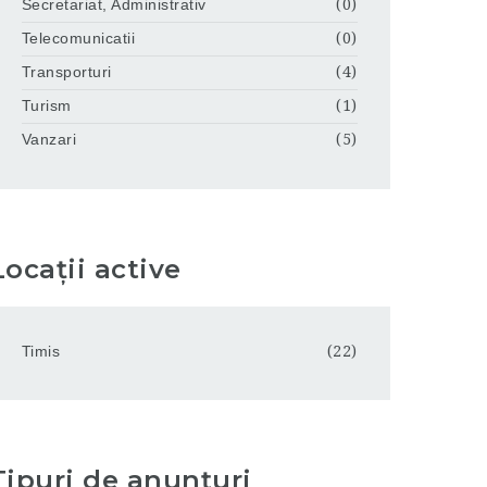
Secretariat, Administrativ
(0)
Telecomunicatii
(0)
Transporturi
(4)
Turism
(1)
Vanzari
(5)
Locații active
Timis
(22)
Tipuri de anunțuri