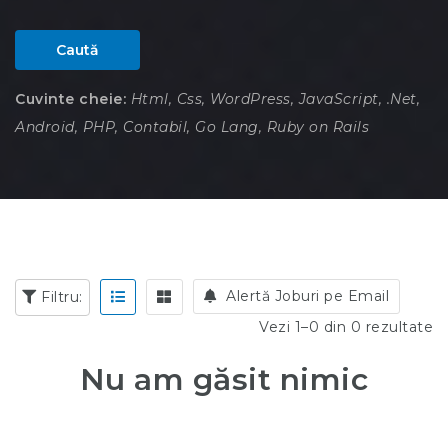
Caută
Cuvinte cheie:
Html, Css, WordPress, JavaScript, .Net,
Android, PHP, Contabil, Go Lang, Ruby on Rails
Alertă Joburi pe Email
Filtru:
Vezi 1–0 din 0 rezultate
Nu am găsit nimic