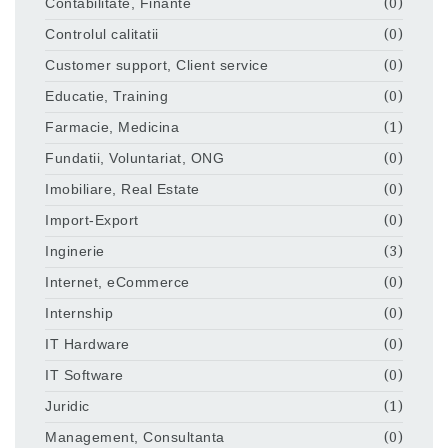
Contabilitate, Finante
(0)
Controlul calitatii
(0)
Customer support, Client service
(0)
Educatie, Training
(0)
Farmacie, Medicina
(1)
Fundatii, Voluntariat, ONG
(0)
Imobiliare, Real Estate
(0)
Import-Export
(0)
Inginerie
(3)
Internet, eCommerce
(0)
Internship
(0)
IT Hardware
(0)
IT Software
(0)
Juridic
(1)
Management, Consultanta
(0)