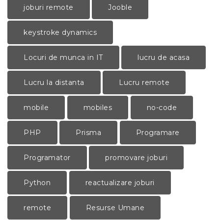
joburi remote
Jooble
keystroke dynamics
Locuri de munca in IT
lucru de acasa
Lucru la distanta
Lucru remote
mobile
mobiles
no-code
PHP
Prisma
Programare
Programator
promovare joburi
Python
reactualizare joburi
remote
Resurse Umane