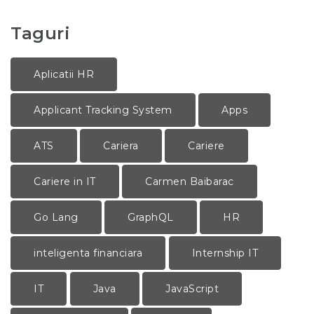
Taguri
Aplicatii HR
Applicant Tracking System
Apps
ATS
Cariera
Cariere
Cariere in IT
Carmen Baibarac
Go Lang
GraphQL
HR
inteligenta financiara
Internship IT
IT
Java
JavaScript