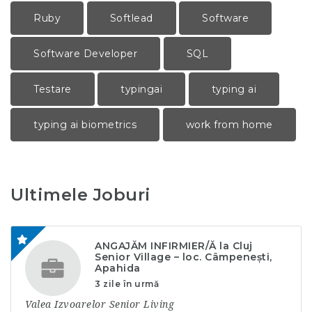
Ruby
Softlead
Software
Software Developer
SQL
Testare
typingai
typing ai
typing ai biometrics
work from home
Ultimele Joburi
ANGAJĂM INFIRMIER/Ă la Cluj
Senior Village – loc. Câmpenești,
Apahida
3 zile în urmă
Valea Izvoarelor Senior Living