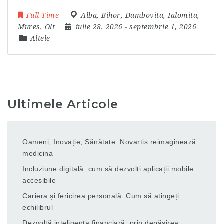
Full Time
Alba
,
Bihor
,
Dambovita
,
Ialomita
,
Mures
,
Olt
iulie 28, 2026
- septembrie 1, 2026
Altele
Ultimele Articole
Oameni, Inovație, Sănătate: Novartis reimaginează
medicina
Incluziune digitală: cum să dezvolți aplicații mobile
accesibile
Cariera și fericirea personală: Cum să atingeți
echilibrul
Dezvoltă inteligența financiară, prin depășirea