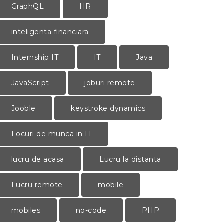
GraphQL
HR
inteligenta financiara
Internship IT
IT
Java
JavaScript
joburi remote
Jooble
keystroke dynamics
Locuri de munca in IT
lucru de acasa
Lucru la distanta
Lucru remote
mobile
mobiles
no-code
PHP