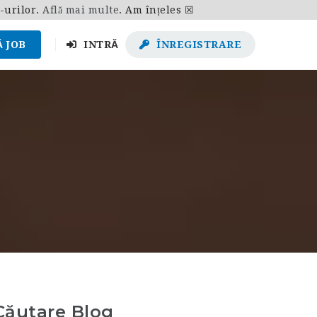
e-urilor.
Află mai multe
.
Am înțeles ☒
 JOB
INTRĂ
ÎNREGISTRARE
Căutare Blog