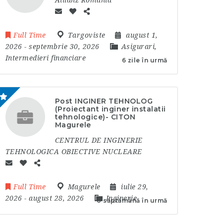
Allianz Romania
Full Time
Targoviste
august 1,
2026
- septembrie 30, 2026
Asigurari,
Intermedieri financiare
6 zile în urmă
Post INGINER TEHNOLOG
(Proiectant inginer instalatii
tehnologice)- CITON
Magurele
CENTRUL DE INGINERIE
TEHNOLOGICA OBIECTIVE NUCLEARE
Full Time
Magurele
iulie 29,
2026
- august 28, 2026
Inginerie
o săptămână în urmă