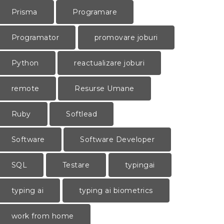
Prisma
Programare
Programator
promovare joburi
Python
reactualizare joburi
remote
Resurse Umane
Ruby
Softlead
Software
Software Developer
SQL
Testare
typingai
typing ai
typing ai biometrics
work from home