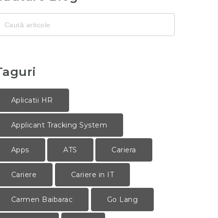
aută
entru:
Taguri
Aplicatii HR
Applicant Tracking System
Apps
ATS
Cariera
Cariere
Cariere in IT
Carmen Baibarac
Go Lang