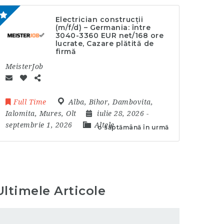
Electrician construcții
(m/f/d) – Germania: între
3040-3360 EUR net/168 ore
lucrate, Cazare plătită de
firmă
MeisterJob
Full Time
Alba
,
Bihor
,
Dambovita
,
Ialomita
,
Mures
,
Olt
iulie 28, 2026
-
septembrie 1, 2026
Altele
o săptămână în urmă
Ultimele Articole