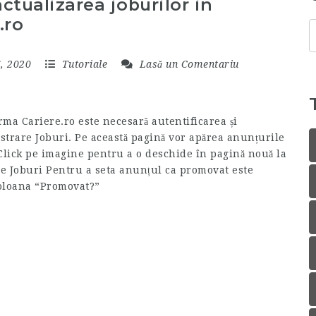
ctualizarea joburilor in
.ro
C
p
, 2020
Tutoriale
Lasă un Comentariu
rma Cariere.ro este necesară autentificarea și
trare Joburi. Pe această pagină vor apărea anunțurile
Click pe imagine pentru a o deschide în pagină nouă la
e Joburi Pentru a seta anunțul ca promovat este
coloana “Promovat?”