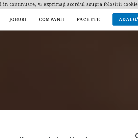
d în continuare, vă exprimați acordul asupra folosirii cooki
JOBURI
COMPANII
PACHETE
ADAUGĂ