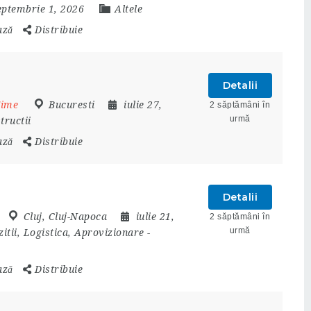
septembrie 1, 2026
Altele
ază
Distribuie
Detalii
Time
Bucuresti
iulie 27,
2 săptămâni în
urmă
tructii
ază
Distribuie
Detalii
Cluj
,
Cluj-Napoca
iulie 21,
2 săptămâni în
urmă
zitii, Logistica, Aprovizionare
-
ază
Distribuie