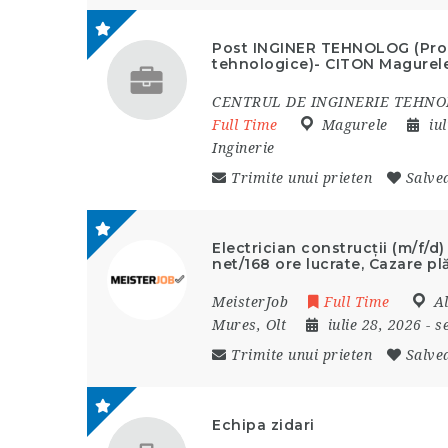
Post INGINER TEHNOLOG (Proie
tehnologice)- CITON Magurel
CENTRUL DE INGINERIE TEHNO
Full Time
Magurele
iu
Inginerie
Trimite unui prieten
Salve
Electrician construcții (m/f/
net/168 ore lucrate, Cazare pl
MeisterJob
Full Time
A
Mures
,
Olt
iulie 28, 2026
- 
Trimite unui prieten
Salve
Echipa zidari