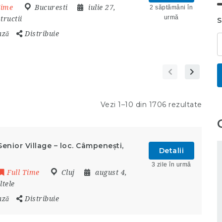
Time
Bucuresti
iulie 27,
2 săptămâni în
urmă
tructii
S
ază
Distribuie
Vezi 1–10 din 1706 rezultate
enior Village – loc. Câmpenești,
Detalii
3 zile în urmă
Full Time
Cluj
august 4,
ltele
ază
Distribuie