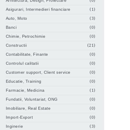
Arhitectura, Design, Proiectare
(0)
Asigurari, Intermedieri financiare
(1)
Auto, Moto
(3)
Banci
(0)
Chimie, Petrochimie
(0)
Constructii
(21)
Contabilitate, Finante
(0)
Controlul calitatii
(0)
Customer support, Client service
(0)
Educatie, Training
(0)
Farmacie, Medicina
(1)
Fundatii, Voluntariat, ONG
(0)
Imobiliare, Real Estate
(0)
Import-Export
(0)
Inginerie
(3)