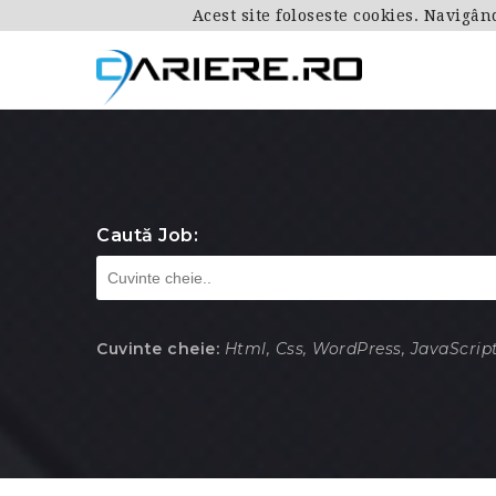
Acest site foloseste cookies. Navigân
Caută Job:
Cuvinte cheie:
Html, Css, WordPress, JavaScript