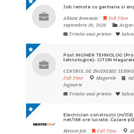
Job remote cu germana si en
Allianz Romania
Full Time
septembrie 30, 2026
Asigura
Trimite unui prieten
Salve
Post INGINER TEHNOLOG (Proie
tehnologice)- CITON Magurel
CENTRUL DE INGINERIE TEHNO
Full Time
Magurele
iu
Inginerie
Trimite unui prieten
Salve
Electrician construcții (m/f/
net/168 ore lucrate, Cazare pl
MeisterJob
Full Time
A