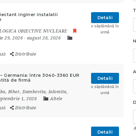
T
ctant inginer instalatii
Detalii
e
o săptămână în
LOGICA OBIECTIVE NUCLEARE
urmă
lie 29, 2026
- august 28, 2026
N
ază
Distribuie
A
d) – Germania: între 3040-3360 EUR
Detalii
ătită de firmă
o săptămână în
lba
,
Bihor
,
Dambovita
,
Ialomita
,
urmă
septembrie 1, 2026
Altele
D
ază
Distribuie
Detalii