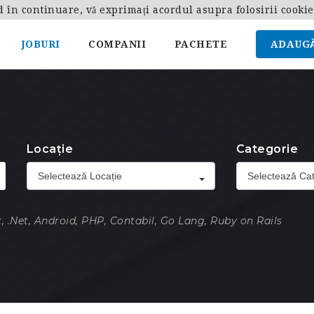
d în continuare, vă exprimați acordul asupra folosirii cooki
JOBURI
COMPANII
PACHETE
ADAUGĂ
Locație
Categorie
Selectează Locație
Selectează Cat
, .Net, Android, PHP, Contabil, Go Lang, Ruby on Rails