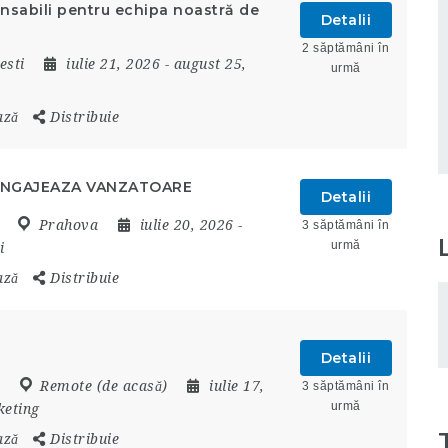
onsabili pentru echipa noastră de
Detalii
2 săptămâni în
esti
iulie 21, 2026
- august 25,
urmă
ază
Distribuie
ANGAJEAZA VANZATOARE
Detalii
Prahova
iulie 20, 2026
-
3 săptămâni în
urmă
i
ază
Distribuie
Detalii
Remote (de acasă)
iulie 17,
3 săptămâni în
urmă
eting
ază
Distribuie