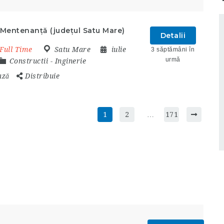
 Mentenanță (județul Satu Mare)
Detalii
Full Time
Satu Mare
iulie
3 săptămâni în
urmă
Constructii
-
Inginerie
ază
Distribuie
1
2
…
171