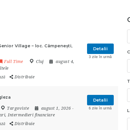
C
c
enior Village – loc. Câmpenești,
Detalii
C
3 zile în urmă
Full Time
Cluj
august 4,
ltele
ază
Distribuie
T
gleza
Detalii
Targoviste
august 1, 2026
-
6 zile în urmă
L
ri, Intermedieri financiare
ază
Distribuie