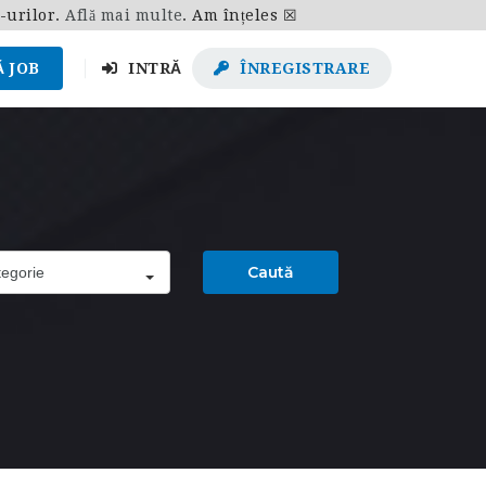
e-urilor.
Află mai multe
.
Am înțeles ☒
 JOB
INTRĂ
ÎNREGISTRARE
Caută
egorie