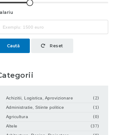
alariu
Caută
Reset
Categorii
Achizitii, Logistica, Aprovizionare
(2)
Administratie, Stiinte politice
(1)
Agricultura
(0)
Altele
(37)