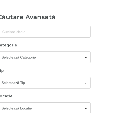
Căutare Avansată
uvinte
heie
ategorie
Selectează Categorie
ip
Selectează Tip
ocație
Selectează Locație