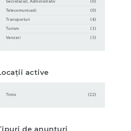
Secretariat, Administrativ
(0)
Telecomunicatii
(0)
Transporturi
(4)
Turism
(1)
Vanzari
(5)
Locații active
Timis
(22)
Tipuri de anunțuri