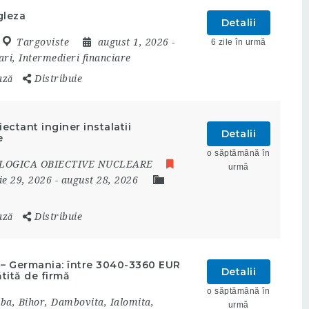
gleza
Detalii
Targoviste
august 1, 2026
-
6 zile în urmă
ri, Intermedieri financiare
ază
Distribuie
ctant inginer instalatii
Detalii
e
o săptămână în
LOGICA OBIECTIVE NUCLEARE
urmă
lie 29, 2026
- august 28, 2026
ază
Distribuie
d) – Germania: între 3040-3360 EUR
Detalii
ătită de firmă
o săptămână în
lba
,
Bihor
,
Dambovita
,
Ialomita
,
urmă