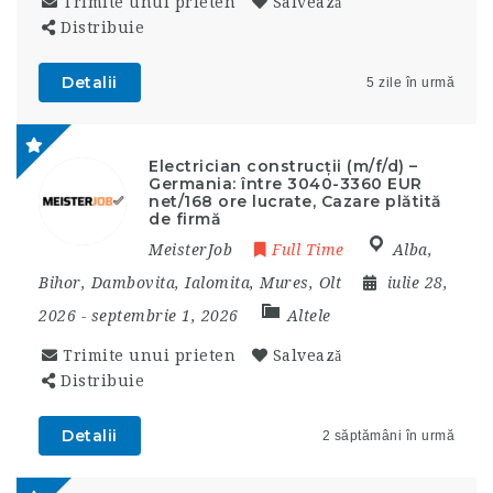
Trimite unui prieten
Salvează
Distribuie
Detalii
5 zile în urmă
Electrician construcții (m/f/d) –
Germania: între 3040-3360 EUR
net/168 ore lucrate, Cazare plătită
de firmă
MeisterJob
Full Time
Alba
,
Bihor
,
Dambovita
,
Ialomita
,
Mures
,
Olt
iulie 28,
2026
- septembrie 1, 2026
Altele
Trimite unui prieten
Salvează
Distribuie
Detalii
2 săptămâni în urmă