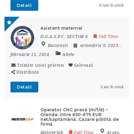
Detalii
9 luni în urmă
Asistent maternal
D.G.A.S.P.C. SECTOR 4
Full Time
Bucuresti
octombrie 9, 2023
-
februarie 15, 2024
Altele
Trimite unui prieten
Salvează
Distribuie
Detalii
3 ani în urmă
Operator CNC presă (m/f/d) –
Olanda: între 650-675 EUR
net/săptămână, Cazare plătită de
firmă
MeisterJob
Full Time
Arges
,