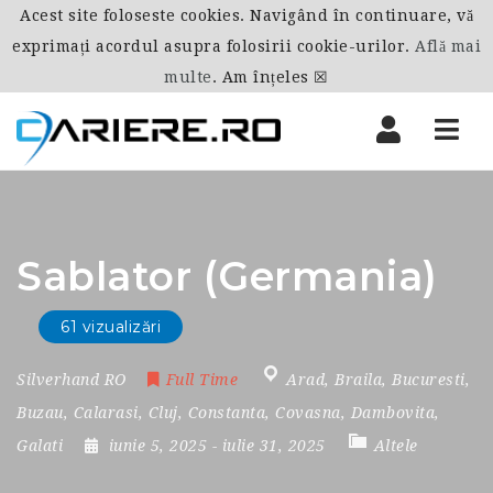
Acest site foloseste cookies. Navigând în continuare, vă
exprimați acordul asupra folosirii cookie-urilor.
Află mai
multe
.
Am înțeles ☒
Nav
Sablator (Germania)
61 vizualizări
Silverhand RO
Full Time
Arad
,
Braila
,
Bucuresti
,
Buzau
,
Calarasi
,
Cluj
,
Constanta
,
Covasna
,
Dambovita
,
Galati
iunie 5, 2025
- iulie 31, 2025
Altele