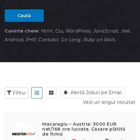
Caută
Cuvinte cheie:
Html, Css, WordPress, JavaScript, .Net,
Android, PHP, Contabil, Go Lang, Ruby on Rails
Alertă Joburi pe Email
Filtru:
Vezi un singur rezultat
Macaragiu – Austria: 3000 EUR
net/168 ore lucrate, Cazare plătită
de firmă