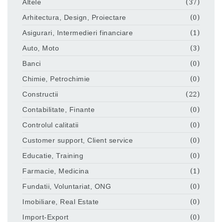
Altele
(37)
Arhitectura, Design, Proiectare
(0)
Asigurari, Intermedieri financiare
(1)
Auto, Moto
(3)
Banci
(0)
Chimie, Petrochimie
(0)
Constructii
(22)
Contabilitate, Finante
(0)
Controlul calitatii
(0)
Customer support, Client service
(0)
Educatie, Training
(0)
Farmacie, Medicina
(1)
Fundatii, Voluntariat, ONG
(0)
Imobiliare, Real Estate
(0)
Import-Export
(0)