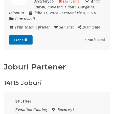
MeisterJob
Full Time
Arad
,
Buzau
,
Covasna
,
Galati
,
Harghita
,
Ialomita
iulie 31, 2026
- septembrie 4, 2026
Constructii
Trimite unui prieten
Salvează
Distribuie
Detalii
6 zile în urmă
Joburi Partener
14115 Joburi
Shuffler
Evolution Gaming
București