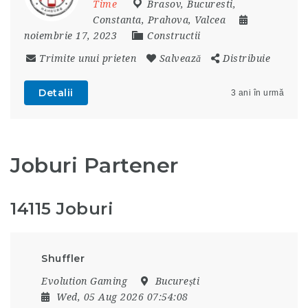
Time
Brasov
,
Bucuresti
,
Constanta
,
Prahova
,
Valcea
noiembrie 17, 2023
Constructii
Trimite unui prieten
Salvează
Distribuie
Detalii
3 ani în urmă
Joburi Partener
14115 Joburi
Shuffler
Evolution Gaming
București
Wed, 05 Aug 2026 07:54:08