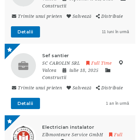
Constructii
Trimite unui prieten
Salvează
Distribuie
Detalii
11 luni în urmă
Sef santier
SC CAROLIN SRL
Full Time
Valcea
iulie 18, 2025
Constructii
Trimite unui prieten
Salvează
Distribuie
Detalii
1 an în urmă
Electrician instalator
Elbmonteure Service GmbH
Full