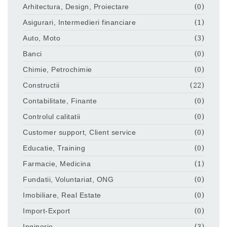
Arhitectura, Design, Proiectare
(0)
Asigurari, Intermedieri financiare
(1)
Auto, Moto
(3)
Banci
(0)
Chimie, Petrochimie
(0)
Constructii
(22)
Contabilitate, Finante
(0)
Controlul calitatii
(0)
Customer support, Client service
(0)
Educatie, Training
(0)
Farmacie, Medicina
(1)
Fundatii, Voluntariat, ONG
(0)
Imobiliare, Real Estate
(0)
Import-Export
(0)
Inginerie
(3)