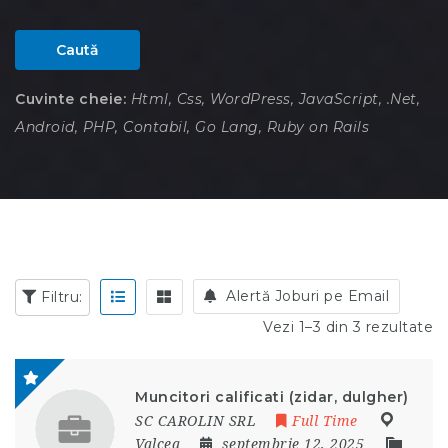
Caută
Cuvinte cheie:
Html, Css, WordPress, JavaScript, .Net,
Android, PHP, Contabil, Go Lang, Ruby on Rails
Alertă Joburi pe Email
Filtru:
Vezi 1–3 din 3 rezultate
Muncitori calificati (zidar, dulgher)
SC CAROLIN SRL
Full Time
Valcea
septembrie 12, 2025