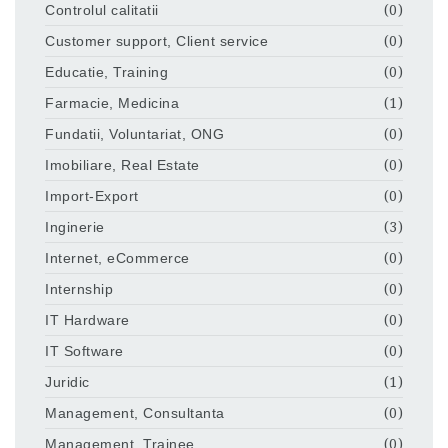
Controlul calitatii
(0)
Customer support, Client service
(0)
Educatie, Training
(0)
Farmacie, Medicina
(1)
Fundatii, Voluntariat, ONG
(0)
Imobiliare, Real Estate
(0)
Import-Export
(0)
Inginerie
(3)
Internet, eCommerce
(0)
Internship
(0)
IT Hardware
(0)
IT Software
(0)
Juridic
(1)
Management, Consultanta
(0)
Management, Trainee
(0)