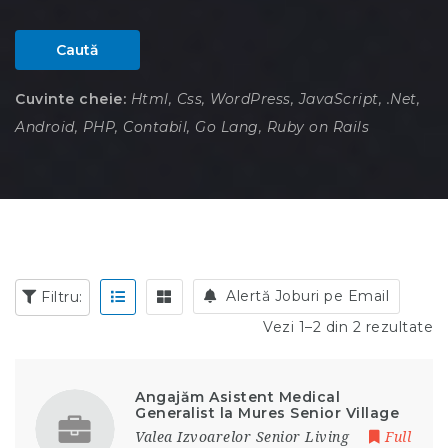
Caută
Cuvinte cheie:
Html, Css, WordPress, JavaScript, .Net,
Android, PHP, Contabil, Go Lang, Ruby on Rails
Alertă Joburi pe Email
Filtru:
Vezi 1–2 din 2 rezultate
Angajăm Asistent Medical
Generalist la Mures Senior Village
Valea Izvoarelor Senior Living
Full