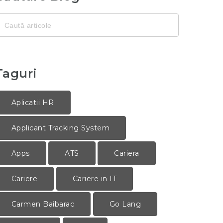
aută
entru:
Taguri
Aplicatii HR
Applicant Tracking System
Apps
ATS
Cariera
Cariere
Cariere in IT
Carmen Baibarac
Go Lang