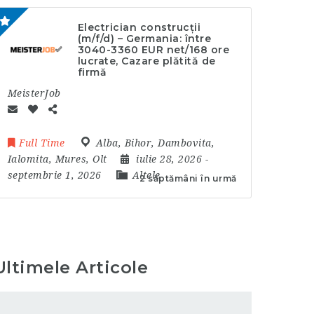
Electrician construcții
(m/f/d) – Germania: între
3040-3360 EUR net/168 ore
lucrate, Cazare plătită de
firmă
MeisterJob
Full Time
Alba
,
Bihor
,
Dambovita
,
Ialomita
,
Mures
,
Olt
iulie 28, 2026
-
septembrie 1, 2026
Altele
2 săptămâni în urmă
Ultimele Articole