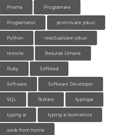
Prisma
Programare
Programator
promovare joburi
Python
reactualizare joburi
remote
Resurse Umane
Ruby
Softlead
Software
Software Developer
SQL
Testare
typingai
typing ai
typing ai biometrics
work from home