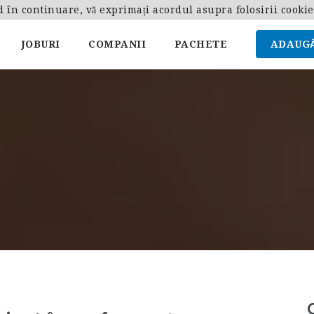
d în continuare, vă exprimați acordul asupra folosirii cooki
JOBURI
COMPANII
PACHETE
ADAUGĂ