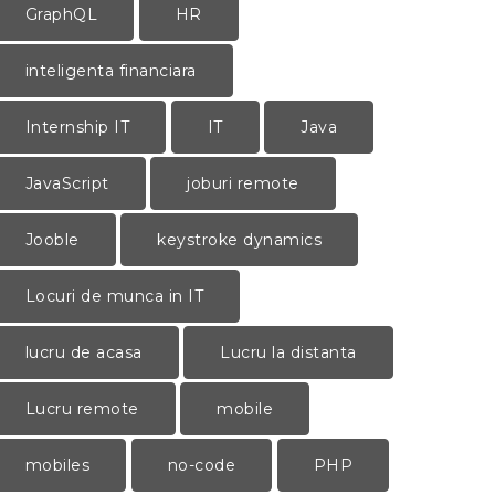
GraphQL
HR
inteligenta financiara
Internship IT
IT
Java
JavaScript
joburi remote
Jooble
keystroke dynamics
Locuri de munca in IT
lucru de acasa
Lucru la distanta
Lucru remote
mobile
mobiles
no-code
PHP