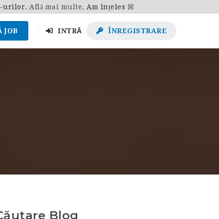
e-urilor.
Află mai multe
.
Am înțeles ☒
 JOB
INTRĂ
ÎNREGISTRARE
Căutare Blog