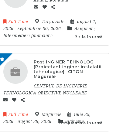
Allianz Romania
Full Time
Targoviste
august 1,
2026
- septembrie 30, 2026
Asigurari,
Intermedieri financiare
7 zile în urmă
Post INGINER TEHNOLOG
(Proiectant inginer instalatii
tehnologice)- CITON
Magurele
CENTRUL DE INGINERIE
TEHNOLOGICA OBIECTIVE NUCLEARE
Full Time
Magurele
iulie 29,
2026
- august 28, 2026
Inginerie
o săptămână în urmă