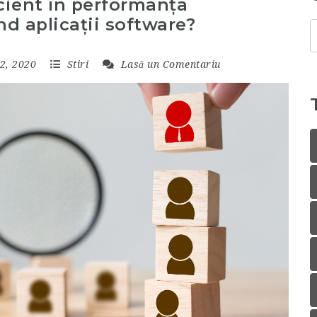
cient în performanța
nd aplicații software?
C
p
22, 2020
Stiri
Lasă un Comentariu