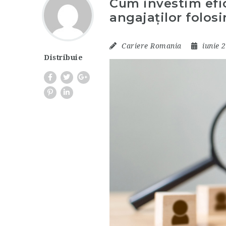
Cum investim efi
angajaților folosi
Cariere Romania
iunie 
Distribuie