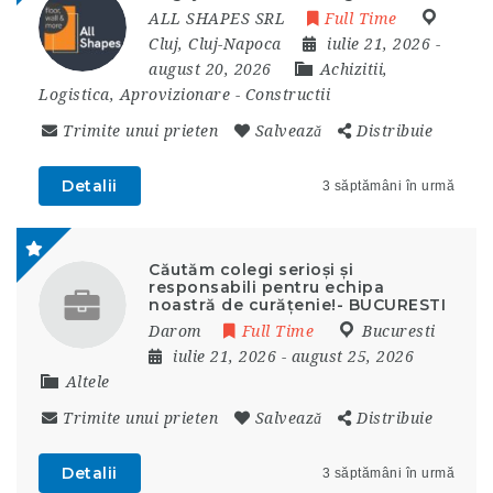
ALL SHAPES SRL
Full Time
Cluj
,
Cluj-Napoca
iulie 21, 2026
-
august 20, 2026
Achizitii,
Logistica, Aprovizionare
-
Constructii
Trimite unui prieten
Salvează
Distribuie
Detalii
3 săptămâni în urmă
Căutăm colegi serioși și
responsabili pentru echipa
noastră de curățenie!- BUCURESTI
Darom
Full Time
Bucuresti
iulie 21, 2026
- august 25, 2026
Altele
Trimite unui prieten
Salvează
Distribuie
Detalii
3 săptămâni în urmă