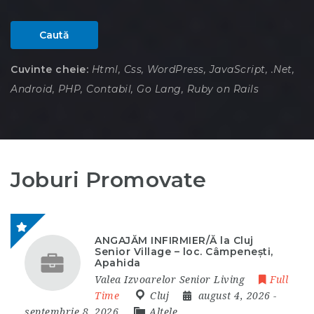
Caută
Cuvinte cheie:
Html, Css, WordPress, JavaScript, .Net,
Android, PHP, Contabil, Go Lang, Ruby on Rails
Joburi Promovate
ANGAJĂM INFIRMIER/Ă la Cluj
Senior Village – loc. Câmpenești,
Apahida
Valea Izvoarelor Senior Living
Full
Time
Cluj
august 4, 2026
-
septembrie 8, 2026
Altele