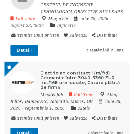
CENTRUL DE INGINERIE
TEHNOLOGICA OBIECTIVE NUCLEARE
Full Time
Magurele
iulie 29, 2026
-
august 28, 2026
Inginerie
Trimite unui prieten
Salvează
Distribuie
Detalii
o săptămână în urmă
Electrician construcții (m/f/d) –
Germania: între 3040-3360 EUR
net/168 ore lucrate, Cazare plătită
de firmă
MeisterJob
Full Time
Alba
,
Bihor
,
Dambovita
,
Ialomita
,
Mures
,
Olt
iulie 28,
2026
- septembrie 1, 2026
Altele
Trimite unui prieten
Salvează
Distribuie
Detalii
2 săptămâni în urmă