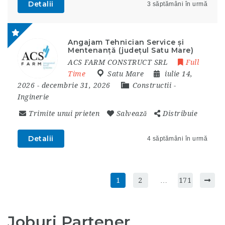
Detalii
3 săptămâni în urmă
Angajam Tehnician Service și
Mentenanță (județul Satu Mare)
ACS FARM CONSTRUCT SRL
Full
Time
Satu Mare
iulie 14,
2026
- decembrie 31, 2026
Constructii
-
Inginerie
Trimite unui prieten
Salvează
Distribuie
Detalii
4 săptămâni în urmă
1
2
…
171
Joburi Partener