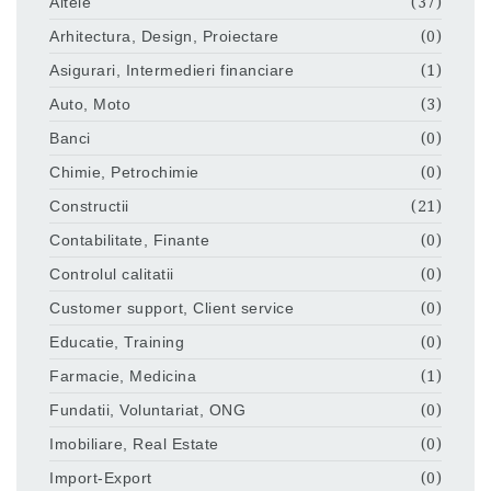
Altele
(37)
Arhitectura, Design, Proiectare
(0)
Asigurari, Intermedieri financiare
(1)
Auto, Moto
(3)
Banci
(0)
Chimie, Petrochimie
(0)
Constructii
(21)
Contabilitate, Finante
(0)
Controlul calitatii
(0)
Customer support, Client service
(0)
Educatie, Training
(0)
Farmacie, Medicina
(1)
Fundatii, Voluntariat, ONG
(0)
Imobiliare, Real Estate
(0)
Import-Export
(0)