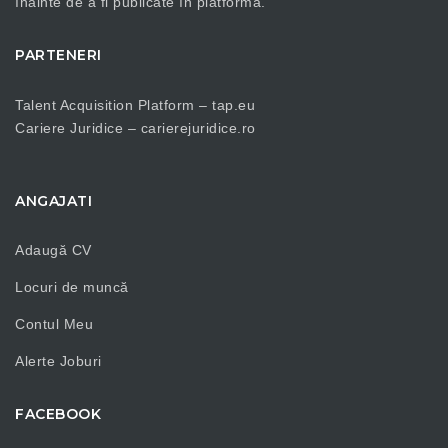
înainte de a fi publicate în platformă.
PARTENERI
Talent Acquisition Platform –
tap.eu
Cariere Juridice –
carierejuridice.ro
ANGAJATI
Adaugă CV
Locuri de muncă
Contul Meu
Alerte Joburi
FACEBOOK