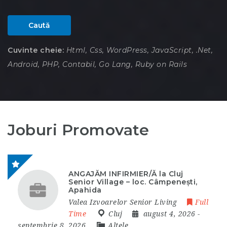
Caută
Cuvinte cheie:
Html, Css, WordPress, JavaScript, .Net,
Android, PHP, Contabil, Go Lang, Ruby on Rails
Joburi Promovate
ANGAJĂM INFIRMIER/Ă la Cluj
Senior Village – loc. Câmpenești,
Apahida
Valea Izvoarelor Senior Living
Full
Time
Cluj
august 4, 2026
-
septembrie 8, 2026
Altele