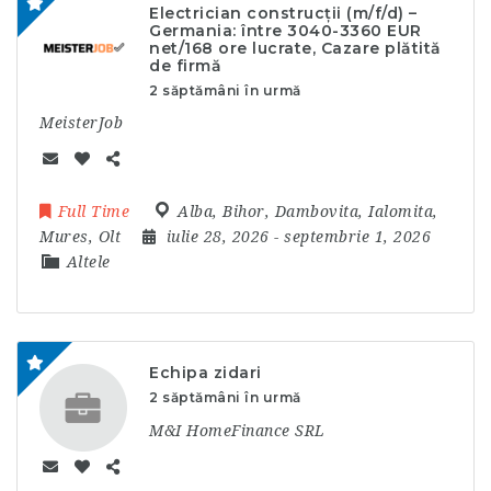
Electrician construcții (m/f/d) –
Germania: între 3040-3360 EUR
net/168 ore lucrate, Cazare plătită
de firmă
2 săptămâni în urmă
MeisterJob
Full Time
Alba
,
Bihor
,
Dambovita
,
Ialomita
,
Mures
,
Olt
iulie 28, 2026
- septembrie 1, 2026
Altele
Echipa zidari
2 săptămâni în urmă
M&I HomeFinance SRL