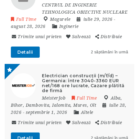
CENTRUL DE INGINERIE
TEHNOLOGICA OBIECTIVE NUCLEARE
Full Time
Magurele
iulie 29, 2026
-
august 28, 2026
Inginerie
Trimite unui prieten
Salvează
Distribuie
Detalii
2 săptămâni în urmă
Electrician construcții (m/f/d) –
Germania: între 3040-3360 EUR
net/168 ore lucrate, Cazare plătită
de firmă
MeisterJob
Full Time
Alba
,
Bihor
,
Dambovita
,
Ialomita
,
Mures
,
Olt
iulie 28,
2026
- septembrie 1, 2026
Altele
Trimite unui prieten
Salvează
Distribuie
Detalii
2 săptămâni în urmă