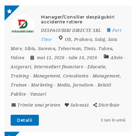
Manager/Consilier despăgubiri
accidente rutiere
DESPAGUBIRI DIRECTE SRL
Part
Time
Olt
,
Prahova
,
Salaj
,
Satu
Mare
,
Sibiu
,
Suceava
,
Teleorman
,
Timis
,
Tulcea
,
Valcea
mai 11, 2026
- iulie 10, 2026
Altele
-
Asigurari, Intermedieri financiare
-
Educatie,
Training
-
Management, Consultanta
-
Management,
Trainee
-
Marketing
-
Media, Jurnalism
-
Relatii
Publice
-
Vanzari
Trimite unui prieten
Salvează
Distribuie
Detalii
3 luni în urmă