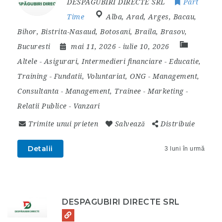
DESPAGUBIRI DIRECTE SRL
Part
Time
Alba
,
Arad
,
Arges
,
Bacau
,
Bihor
,
Bistrita-Nasaud
,
Botosani
,
Braila
,
Brasov
,
Bucuresti
mai 11, 2026
- iulie 10, 2026
Altele
-
Asigurari, Intermedieri financiare
-
Educatie,
Training
-
Fundatii, Voluntariat, ONG
-
Management,
Consultanta
-
Management, Trainee
-
Marketing
-
Relatii Publice
-
Vanzari
Trimite unui prieten
Salvează
Distribuie
Detalii
3 luni în urmă
DESPAGUBIRI DIRECTE SRL