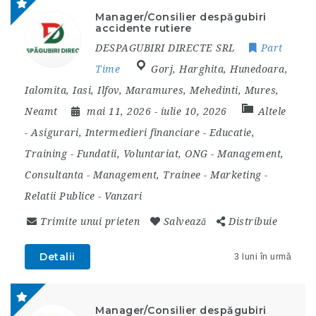
Manager/Consilier despăgubiri
accidente rutiere
DESPAGUBIRI DIRECTE SRL
Part
Time
Gorj
,
Harghita
,
Hunedoara
,
Ialomita
,
Iasi
,
Ilfov
,
Maramures
,
Mehedinti
,
Mures
,
Neamt
mai 11, 2026
- iulie 10, 2026
Altele
-
Asigurari, Intermedieri financiare
-
Educatie,
Training
-
Fundatii, Voluntariat, ONG
-
Management,
Consultanta
-
Management, Trainee
-
Marketing
-
Relatii Publice
-
Vanzari
Trimite unui prieten
Salvează
Distribuie
Detalii
3 luni în urmă
Manager/Consilier despăgubiri