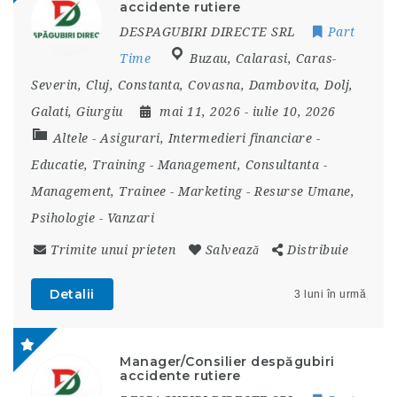
accidente rutiere
DESPAGUBIRI DIRECTE SRL
Part
Time
Buzau
,
Calarasi
,
Caras-
Severin
,
Cluj
,
Constanta
,
Covasna
,
Dambovita
,
Dolj
,
Galati
,
Giurgiu
mai 11, 2026
- iulie 10, 2026
Altele
-
Asigurari, Intermedieri financiare
-
Educatie, Training
-
Management, Consultanta
-
Management, Trainee
-
Marketing
-
Resurse Umane,
Psihologie
-
Vanzari
Trimite unui prieten
Salvează
Distribuie
Detalii
3 luni în urmă
Manager/Consilier despăgubiri
accidente rutiere