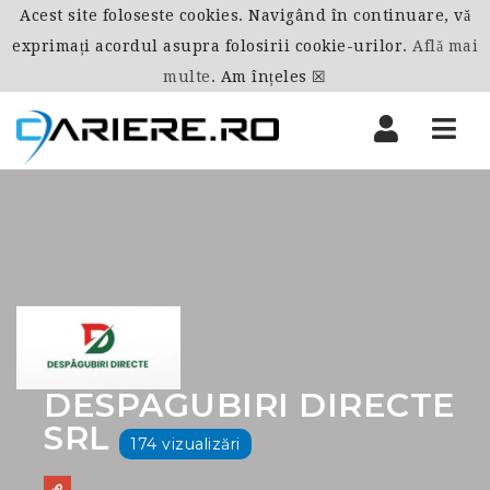
Acest site foloseste cookies. Navigând în continuare, vă
exprimați acordul asupra folosirii cookie-urilor.
Află mai
multe
.
Am înțeles ☒
Nav
DESPAGUBIRI DIRECTE
SRL
174 vizualizări